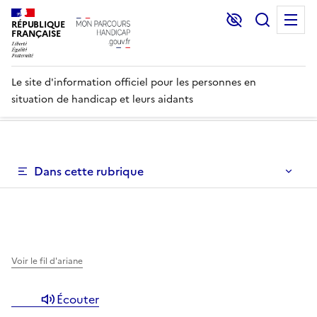
Lecture et C
Recher
M
RÉPUBLIQUE
FRANÇAISE
Le site d'information officiel pour les personnes en
situation de handicap et leurs aidants
Un menu de navigation vous permettant de naviguer dans 
Dans cette rubrique
Un menu de navigation est disponible pour vous permett
Voir le fil d'ariane
Écouter