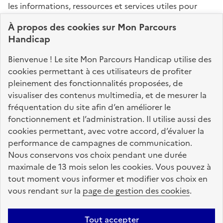
les informations, ressources et services utiles pour
connaître vos droits, effectuer vos démarches,
À propos des
cookies
sur Mon Parcours
identifier vos interlocuteurs.
Handicap
Nos sites partenaires
Bienvenue ! Le site Mon Parcours Handicap utilise des
info.gouv.fr
service-public.fr
legifrance.gouv.fr
cookies permettant à ces utilisateurs de profiter
pleinement des fonctionnalités proposées, de
data.gouv.fr
visualiser des contenus multimedia, et de mesurer la
fréquentation du site afin d’en améliorer le
fonctionnement et l’administration. Il utilise aussi des
Nos partenaires
cookies permettant, avec votre accord, d’évaluer la
performance de campagnes de communication.
Nous conservons vos choix pendant une durée
La Caisse des Dépôts
accompagne les parcours
maximale de 13 mois selon les cookies. Vous pouvez à
de vie
tout moment vous informer et modifier vos choix en
vous rendant sur la
page de gestion des cookies
.
Plan du site
Accessibilité : totalement conforme
Mentions légales
Tout accepter