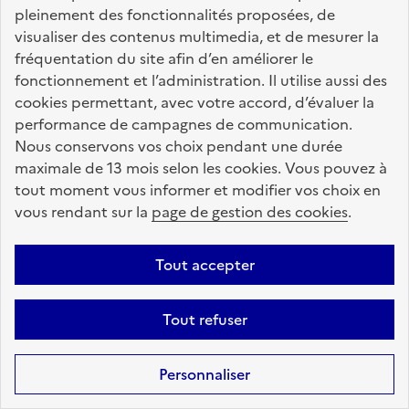
pleinement des fonctionnalités proposées, de
visualiser des contenus multimedia, et de mesurer la
Être accompagné vers l'emploi
fréquentation du site afin d’en améliorer le
Effectuer une immersion professionnelle
fonctionnement et l’administration. Il utilise aussi des
cookies permettant, avec votre accord, d’évaluer la
Travailler dans une entreprise adaptée
performance de campagnes de communication.
Nous conservons vos choix pendant une durée
Travailler en Ésat
maximale de 13 mois selon les cookies. Vous pouvez à
tout moment vous informer et modifier vos choix en
Financer sa formation professionnelle
vous rendant sur la
page de gestion des cookies
.
Nous connaître et contribuer
Tout accepter
Mon Parcours Handicap, c'est quoi ?
Tout refuser
Qui sommes-nous ?
Nos partenaires contributeurs
Personnaliser
Presse et communication