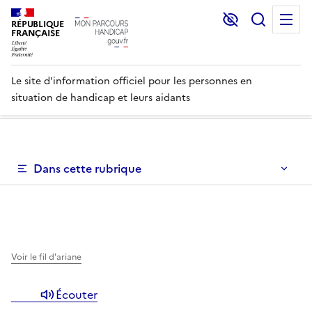
Lecture et C
Recher
M
RÉPUBLIQUE
FRANÇAISE
Le site d'information officiel pour les personnes en
situation de handicap et leurs aidants
Un menu de navigation vous permettant de naviguer dans 
Dans cette rubrique
Un menu de navigation est disponible pour vous permett
Voir le fil d'ariane
Écouter