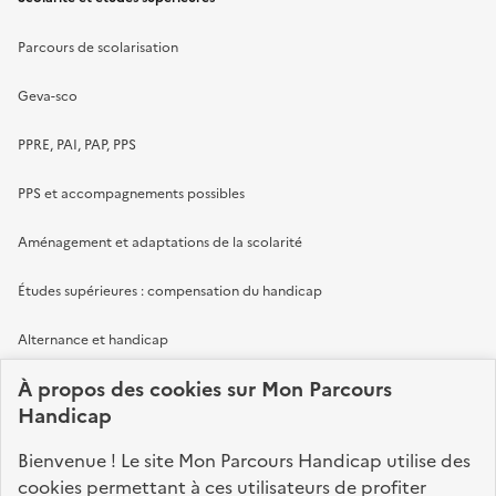
Parcours de scolarisation
Geva-sco
PPRE, PAI, PAP, PPS
PPS et accompagnements possibles
Aménagement et adaptations de la scolarité
Études supérieures : compensation du handicap
Alternance et handicap
À propos des
cookies
sur Mon Parcours
Emploi et formation
Handicap
Faire reconnaître son handicap
Bienvenue ! Le site Mon Parcours Handicap utilise des
cookies permettant à ces utilisateurs de profiter
Compenser son handicap en emploi