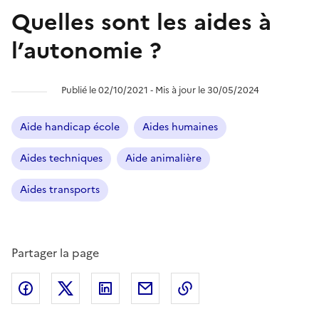
Quelles sont les aides à
l’autonomie ?
Publié le 02/10/2021 ‐ Mis à jour le 30/05/2024
Aide handicap école
Aides humaines
Aides techniques
Aide animalière
Aides transports
Partager la page
Partager l'article sur
Partager l'article sur X (anciennement
Partager l'article sur
Facebook
Partager l'article par courriel
Copier dans le presse
LinkedIn
Twitte