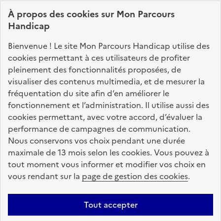
connaître vos droits, effectuer vos démarches,
À propos des
cookies
sur Mon Parcours
identifier vos interlocuteurs.
Handicap
Nos sites partenaires
Bienvenue ! Le site Mon Parcours Handicap utilise des
info.gouv.fr
service-public.fr
legifrance.gouv.fr
cookies permettant à ces utilisateurs de profiter
pleinement des fonctionnalités proposées, de
data.gouv.fr
visualiser des contenus multimedia, et de mesurer la
fréquentation du site afin d’en améliorer le
fonctionnement et l’administration. Il utilise aussi des
Nos partenaires
cookies permettant, avec votre accord, d’évaluer la
performance de campagnes de communication.
Nous conservons vos choix pendant une durée
La Caisse des Dépôts
accompagne les parcours
maximale de 13 mois selon les cookies. Vous pouvez à
de vie
tout moment vous informer et modifier vos choix en
vous rendant sur la
page de gestion des cookies
.
Plan du site
Accessibilité : totalement conforme
Mentions légales
Tout accepter
Données personnelles
CGU
Politique des cookies