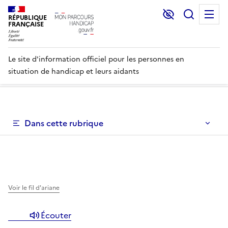
Lecture et C
Recher
M
RÉPUBLIQUE
FRANÇAISE
Le site d'information officiel pour les personnes en
situation de handicap et leurs aidants
Un menu de navigation vous permettant de naviguer dans 
Dans cette rubrique
Un menu de navigation est disponible pour vous permett
Voir le fil d'ariane
Écouter