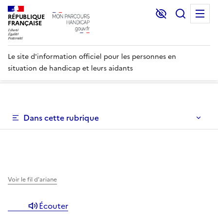
Lecture et C
Recher
M
RÉPUBLIQUE
FRANÇAISE
Le site d'information officiel pour les personnes en
situation de handicap et leurs aidants
Un menu de navigation vous permettant de naviguer dans 
Dans cette rubrique
Un menu de navigation est disponible pour vous permett
Voir le fil d'ariane
Écouter