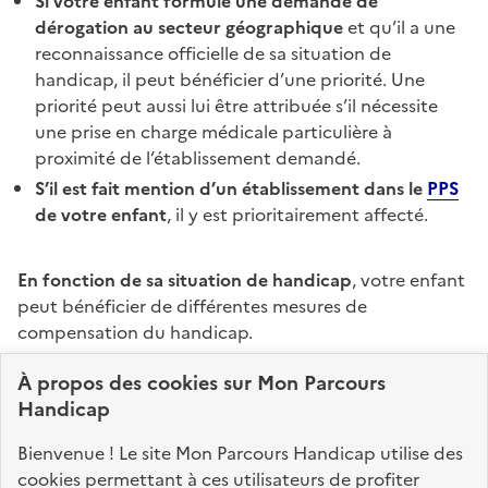
Si votre enfant formule une demande de
dérogation au secteur géographique
et qu’il a une
reconnaissance officielle de sa situation de
handicap, il peut bénéficier d’une priorité. Une
priorité peut aussi lui être attribuée s’il nécessite
une prise en charge médicale particulière à
proximité de l’établissement demandé.
S’il est fait mention d’un établissement dans le
PPS
de votre enfant
, il y est prioritairement affecté.
En fonction de sa situation de handicap
, votre enfant
peut bénéficier de différentes mesures de
compensation du handicap.
À propos des
cookies
sur Mon Parcours
Que votre enfant soit scolarisé dans un établissement
Handicap
de l’Éducation nationale ou de l’enseignement
agricole, public ou privé sous contrat, les aides
Bienvenue ! Le site Mon Parcours Handicap utilise des
accordées (matériel adapté, aide humaine…)
cookies permettant à ces utilisateurs de profiter