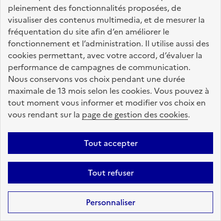
découlent des notifications de la maison
pleinement des fonctionnalités proposées, de
départementale des personnes handicapées sur
visualiser des contenus multimedia, et de mesurer la
décision de la
CDAPH
.
fréquentation du site afin d’en améliorer le
fonctionnement et l’administration. Il utilise aussi des
S'il bénéficie d’un PPS ou d’un PAI ou d’un
PAP
, il peut
cookies permettant, avec votre accord, d’évaluer la
aussi bénéficier d'aménagements d’épreuves pour ses
performance de campagnes de communication.
examens.
Nous conservons vos choix pendant une durée
maximale de 13 mois selon les cookies. Vous pouvez à
tout moment vous informer et modifier vos choix en
Des ressources pour poursuivre sa
vous rendant sur la
page de gestion des cookies
.
scolarité
Tout accepter
Orientation après la 3ᵉ : guide gratuit pour choisir
sa voie en 2026 | Onisep
Tout refuser
Le guide gratuit – Choisir sa filière et préparer sa
rentrée 2026
Personnaliser